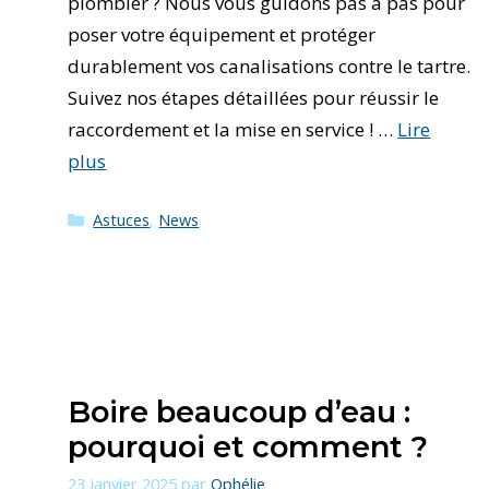
plombier ? Nous vous guidons pas à pas pour
poser votre équipement et protéger
durablement vos canalisations contre le tartre.
Suivez nos étapes détaillées pour réussir le
raccordement et la mise en service ! …
Lire
plus
Catégories
Astuces
,
News
Boire beaucoup d’eau :
pourquoi et comment ?
23 janvier 2025
par
Ophélie