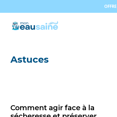
Aller
OFFRE 
au
contenu
Astuces
Comment agir face à la
sécheresse et préserver