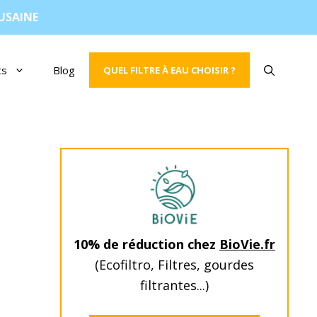
AUSAINE
ts
Blog
QUEL FILTRE À EAU CHOISIR ?
10% de réduction chez
BioVie.fr
(Ecofiltro, Filtres, gourdes
filtrantes...)