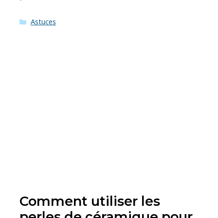
Catégories
Astuces
Comment utiliser les
perles de céramique pour