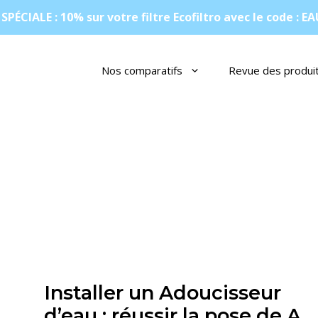
SPÉCIALE : 10% sur votre filtre Ecofiltro avec le code : E
Nos comparatifs
Revue des produi
Installer un Adoucisseur
d’eau : réussir la pose de A